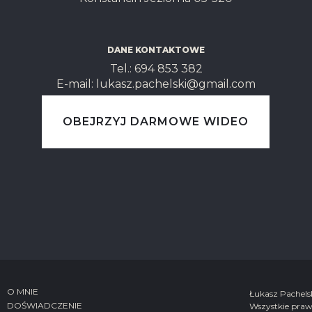
DANE KONTAKTOWE
Tel.: ‭694 853 382‬
E-mail: lukasz.pachelski@gmail.com
OBEJRZYJ DARMOWE WIDEO
O MNIE
Łukasz Pachels
DOŚWIADCZENIE
Wszystkie praw