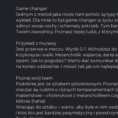
Game changer
Jednym z metod jaka może nam pomóc są typy t
wykład. Dla mnie to był game changer w życiu
odkryć swoje cechy i schematy potrzeb. Tym bardz
Twoim zawodnicy. Poznasz lepiej ludzi, z którymi 
Przykład z murawy
Jest przerwa w meczu. Wynik 0-1. Wchodzisz do
krzyknięcia i walki. Melancholik: wsparcia, dania
razem. Jak to pogodzić? Warto dać komunikat d
na koniec oddzielnie. I mówić tak jak oni najlepiej
Poznaj swój team
Podobnie jest ze sztabem szkoleniowym. Poznani
otaczać się ludźmi o różnych temperamentach (co
małżeństwie – cholerykowi z melancholikiem częs
kłótnie (haha!)
Wracając do sztabu – warto, aby była w nim os
i ktoś kto jest bardziej pesymistyczny i powstrz