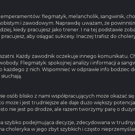
emperamentów: flegmatyk, melancholik, sangwinik, cho
 osobistym i zawodowym. Naprawdę uważam, że powinni
iej, kiedy pracujesz jako trener. I na tej podstawie zoba
pracujesz, aby osiągać sukcesy. Inaczej trafisz do choler
 szatni. Każdy zawodnik oczekuje innego komunikatu. C
 swobody. Flegmatyk: spokojnej analizy i informacji a sang
o każdego z nich. Wspomnieć w odprawie info bodziec 
 słuchają.
e osób blisko z nami współpracujących może okazać się
 może i jest trudniejsze ale daje dużo większy potencj
to nie jest po drodze, ale razem tworzymy parę o dużym
oba szybko podejmująca decyzje, zdecydowana w trudny
yma choleryka w jego zbyt szybkich i często nieprzemyśla