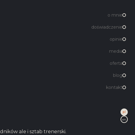
o mnie
doświadczenie
opinie
media
oferta
blog
kontakt
pl
en
ników ale i sztab trenerski.