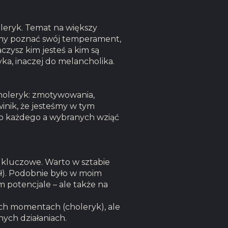
leryk. Temat na większy
śmy poznać swój temperament,
czysz kim jesteś a kim są
yka, inaczej do melancholika.
holeryk: zmotywowania,
winik, że jesteśmy w tym
do każdego a wybranych wziąć
 kluczowe. Warto w sztabie
ał). Podobnie było w moim
 potencjale – ale także na
ch momentach (choleryk), ale
nych działaniach.