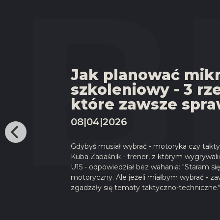
Jak planować mik
szkoleniowy - 3 rz
które zawsze spr
08|04|2026
Gdybyś musiał wybrać - motoryka czy takt
Kuba Zapaśnik - trener, z którym wygrywal
U15 - odpowiedział bez wahania: "Staram się
motoryczny. Ale jeżeli miałbym wybrać - z
zgadzały się tematy taktyczno-techniczne.