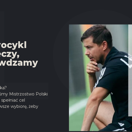
rocykl
eczy,
awdzamy
yka?
iśmy Mistrzostwo Polski
 spełniać cel
awsze wybiorę, żeby
"