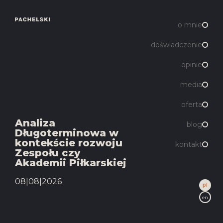
o mnie
doświadczenie
opinie
media
oferta
Analiza
blog
Długoterminowa w
kontekście rozwoju
kontakt
Zespołu czy
Akademii Piłkarskiej
08|08|2026
pl
en