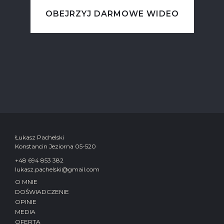
OBEJRZYJ DARMOWE WIDEO
Łukasz Pachelski
Konstancin Jeziorna 05-520
+48 694 853 382
lukasz.pachelski@gmail.com
O MNIE
DOŚWIADCZENIE
OPINIE
MEDIA
OFERTA