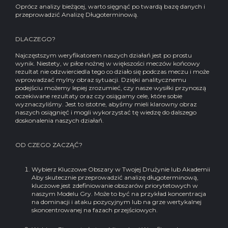
Oprócz analizy bieżącej, warto sięgnąć po twardą bazę danych i
przeprowadzić Analizę Długoterminową.
DLACZEGO?
Najczęstszym weryfikatorem naszych działań jest po prostu
wynik. Niestety, w piłce nożnej w większości meczów końcowy
rezultat nie odzwierciedla tego co działo się podczas meczu i może
wprowadzać mylny obraz sytuacji. Dzięki analitycznemu
podejściu możemy lepiej zrozumieć, czy nasze wysiłki przynoszą
oczekiwane rezultaty oraz czy osiągamy cele, które sobie
wyznaczyliśmy. Jest to istotne, abyśmy mieli klarowny obraz
naszych osiągnięć i mogli wykorzystać tę wiedzę do dalszego
doskonalenia naszych działań.
OD CZEGO ZACZĄĆ?
Wybierz Kluczowe Obszary w Twojej Drużynie lub Akademii
Aby skutecznie przeprowadzić analizę długoterminową,
kluczowe jest zdefiniowanie obszarów priorytetowych w
naszym Modelu Gry. Może to być na przykład koncentracja
na dominacji i ataku pozycyjnym lub na grze wertykalnej
skoncentrowanej na fazach przejściowych.