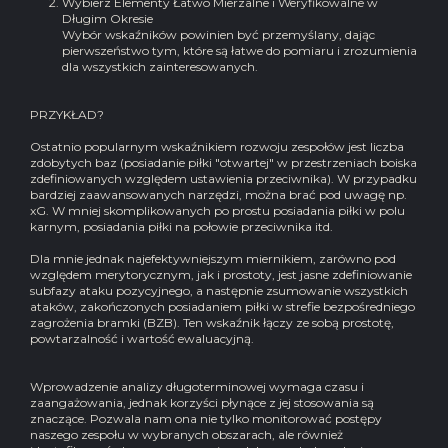
Wybierz Elementy Łatwo Mierzalne i Weryfikowalne w
Długim Okresie
Wybór wskaźników powinien być przemyślany, dając
pierwszeństwo tym, które są łatwe do pomiaru i zrozumienia
dla wszystkich zainteresowanych.
PRZYKŁAD?
Ostatnio popularnym wskaźnikiem rozwoju zespołów jest liczba
zdobytych baz (posiadanie piłki "otwartej" w przestrzeniach boiska
zdefiniowanych względem ustawienia przeciwnika). W przypadku
bardziej zaawansowanych narzędzi, można brać pod uwagę np.
xG. W mniej skomplikowanych po prostu posiadania piłki w polu
karnym, posiadania piłki na połowie przeciwnika itd.
Dla mnie jednak najefektywniejszym miernikiem, zarówno pod
względem merytorycznym, jak i prostoty, jest jasne zdefiniowanie
subfazy ataku pozycyjnego, a następnie zsumowanie wszystkich
ataków, zakończonych posiadaniem piłki w strefie bezpośredniego
zagrożenia bramki (BZB). Ten wskaźnik łączy ze sobą prostotę,
powtarzalność i wartość ewaluacyjną.
Wprowadzenie analizy długoterminowej wymaga czasu i
zaangażowania, jednak korzyści płynące z jej stosowania są
znaczące. Pozwala nam ona nie tylko monitorować postępy
naszego zespołu w wybranych obszarach, ale również