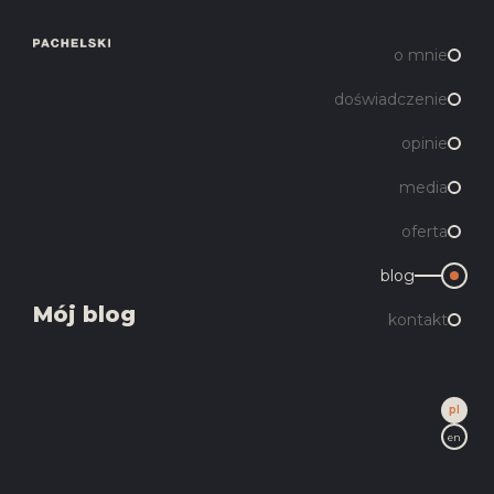
o mnie
doświadczenie
opinie
media
oferta
blog
Mój blog
kontakt
pl
en