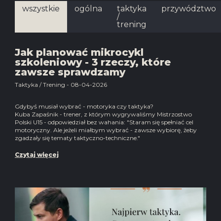
wszystkie
ogólna
taktyka
przywództwo
/
trening
Jak planować mikrocykl
szkoleniowy - 3 rzeczy, które
zawsze sprawdzamy
Taktyka / Trening - 08-04-2026
Gdybyś musiał wybrać - motoryka czy taktyka?
Kuba Zapaśnik - trener, z którym wygrywaliśmy Mistrzostwo
Polski U15 - odpowiedział bez wahania: "Staram się spełniać cel
motoryczny. Ale jeżeli miałbym wybrać - zawsze wybiorę, żeby
zgadzały się tematy taktyczno-techniczne."
Czytaj więcej