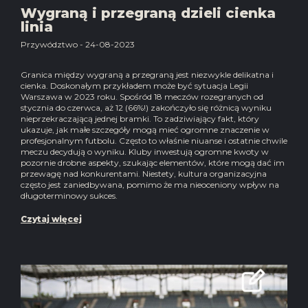
Wygraną i przegraną dzieli cienka
linia
Przywództwo - 24-08-2023
Granica między wygraną a przegraną jest niezwykle delikatna i
cienka. Doskonałym przykładem może być sytuacja Legii
Warszawa w 2023 roku. Spośród 18 meczów rozegranych od
stycznia do czerwca, aż 12 (66%!) zakończyło się różnicą wyniku
nieprzekraczającą jednej bramki. To zadziwiający fakt, który
ukazuje, jak małe szczegóły mogą mieć ogromne znaczenie w
profesjonalnym futbolu. Często to właśnie niuanse i ostatnie chwile
meczu decydują o wyniku. Kluby inwestują ogromne kwoty w
pozornie drobne aspekty, szukając elementów, które mogą dać im
przewagę nad konkurentami. Niestety, kultura organizacyjna
często jest zaniedbywana, pomimo że ma nieoceniony wpływ na
długoterminowy sukces.
Czytaj więcej