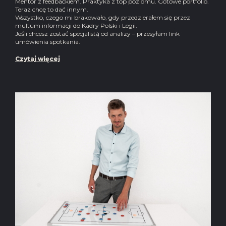
Mentor z feedbackiem. Praktyka z top poziomu. Gotowe portfolio.
Teraz chcę to dać innym.
Wszystko, czego mi brakowało, gdy przedzierałem się przez
multum informacji do Kadry Polski i Legii.
Jeśli chcesz zostać specjalistą od analizy – przesyłam link
umówienia spotkania.
Czytaj więcej