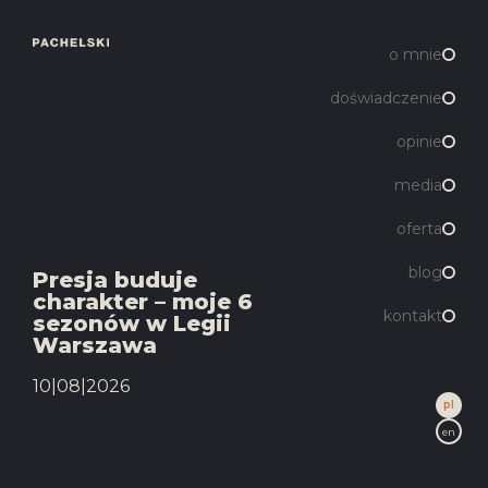
o mnie
doświadczenie
opinie
media
oferta
blog
Presja buduje
charakter – moje 6
kontakt
sezonów w Legii
Warszawa
10|08|2026
pl
en