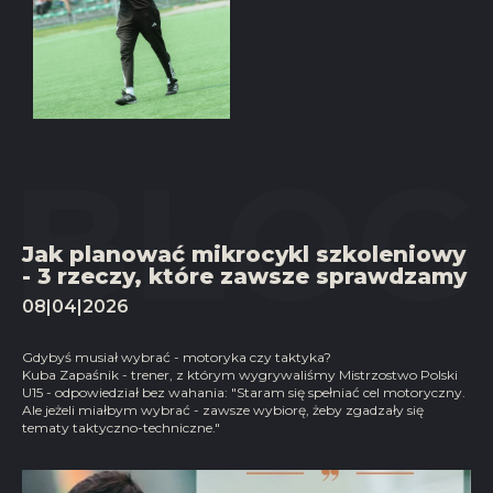
Jak planować mikrocykl szkoleniowy
- 3 rzeczy, które zawsze sprawdzamy
08|04|2026
Gdybyś musiał wybrać - motoryka czy taktyka?
Kuba Zapaśnik - trener, z którym wygrywaliśmy Mistrzostwo Polski
U15 - odpowiedział bez wahania: "Staram się spełniać cel motoryczny.
Ale jeżeli miałbym wybrać - zawsze wybiorę, żeby zgadzały się
tematy taktyczno-techniczne."