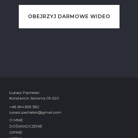
OBEJRZYJ DARMOWE WIDEO
Łukasz Pachelski
Konstancin Jeziorna 05-520
+48 694 853 382
lukasz.pachelski@gmail.com
O MNIE
DOŚWIADCZENIE
OPINIE