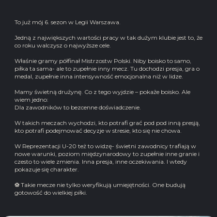
To już mój 6. sezon w Legii Warszawa.
Jedną z największych wartości pracy w tak dużym klubie jest to, że
co roku walczysz o najwyższe cele.
Właśnie gramy półfinał Mistrzostw Polski. Niby boisko to samo,
piłka ta sama- ale to zupełnie inny mecz. Tu dochodzi presja, gra o
medal, zupełnie inna intensywność emocjonalna niż w lidze.
Mamy świetną drużynę. Co z tego wyjdzie – pokaże boisko. Ale
wiem jedno:
Dla zawodników to bezcenne doświadczenie.
W takich meczach wychodzi, kto potrafi grać pod pod inną presją,
kto potrafi podejmować decyzje w stresie, kto się nie chowa.
W Reprezentacji U-20 też to widzę- świetni zawodnicy trafiają w
nowe warunki, poziom międzynarodowy to zupełnie inne granie i
czesto to wiele zmienia. Inna presja, inne oczekiwania. I wtedy
pokazuje się charakter.
⚽ Takie mecze nie tylko weryfikują umiejętności. One budują
gotowość do wielkiej piłki.