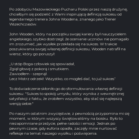
Po zdobyciu Mazowieckiego Pucharu Polski przez naszą drużynę,
chciałbym się podzielić z Wami inspirującą definicją sukcesu od
legendarnego trenera Johna Woodena, znanego jako Trener
Wszechczasów.
John Wooden, który na początku swojej kariery był nauczycielem
angielskiego, szybko dostrzegł, że ocenianie uczniów nie pomagało
im zrozumieć, jak wysiłek przekłada się na sukces. W trakcie
poszukiwania swojej własnej definicji sukcesu, Wooden natrafił na
wiersz, który go poruszył:
„U stóp Boga człowiek się spowiadał,
Zgiął głowę z pokorą i smutkiem.
Zawiodłem - szepnął.
Lecz Mistrz odrzekł: Wszystko, co mogłeś dać, to już sukces”
To doświadczenie skłoniło go do sformułowania własnej definicji
sukcesu: "Sukces to spokój umysłu, który wynika z wewnętrznej
satysfakcji z faktu, że zrobiłem wszystko, aby stać się najlepszą
wersją siebie."
Po naszym ostatnim zwycięstwie, z pewnością przypomina mi się
moment, w którym wszyscy świętowaliśmy na boisku. Było to
niezapomniane przeżycie, pełne radości i emocji. Jednak po
pewnym czasie, gdy euforia opadła, zaczęły mnie nurtować
refleksje na temat naszego wysiłku i poświęcenia.