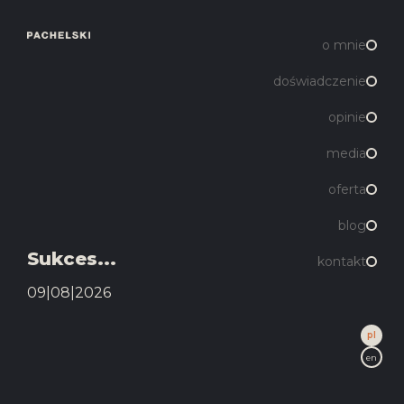
o mnie
doświadczenie
opinie
media
oferta
blog
Sukces...
kontakt
09|08|2026
pl
en