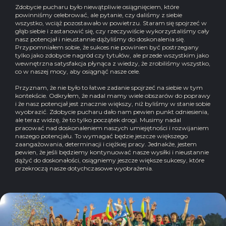
Zdobycie pucharu było niewątpliwie osiągnięciem, które
powinniśmy celebrować, ale pytanie, czy daliśmy z siebie
wszystko, wciąż pozostawało w powietrzu. Staram się spojrzeć w
głąb siebie i zastanowić się, czy rzeczywiście wykorzystaliśmy cały
nasz potencjał i nieustannie dążyliśmy do doskonalenia się.
Przypomniałem sobie, że sukces nie powinien być postrzegany
tylko jako zdobycie nagród czy tytułów, ale przede wszystkim jako
wewnętrzna satysfakcja płynąca z wiedzy, że zrobiliśmy wszystko,
co w naszej mocy, aby osiągnąć nasze cele.
Przyznam, że nie było to łatwe zadanie spojrzeć na siebie w tym
kontekście. Odkryłem, że nadal mamy wiele obszarów do poprawy
i że nasz potencjał jest znacznie większy, niż byliśmy w stanie sobie
wyobrazić. Zdobycie pucharu dało nam pewien punkt odniesienia,
ale teraz widzę, że to tylko początek drogi. Musimy nadal
pracować nad doskonaleniem naszych umiejętności i rozwijaniem
naszego potencjału. To wymagać będzie jeszcze większego
zaangażowania, determinacji i ciężkiej pracy. Jednakże, jestem
pewien, że jeśli będziemy kontynuować nasze wysiłki i nieustannie
dążyć do doskonałości, osiągniemy jeszcze większe sukcesy, które
przekroczą nasze dotychczasowe wyobrażenia.