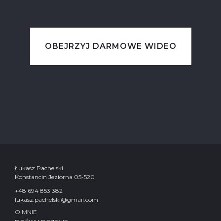
OBEJRZYJ DARMOWE WIDEO
Łukasz Pachelski
Konstancin Jeziorna 05-520
+48 694 853 382
lukasz.pachelski@gmail.com
O MNIE