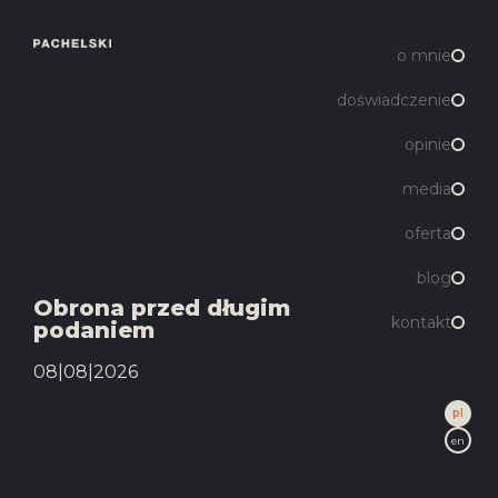
o mnie
doświadczenie
opinie
media
oferta
blog
Obrona przed długim
kontakt
podaniem
08|08|2026
pl
en