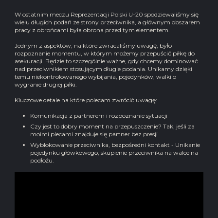
W ostatnim meczu Reprezentacji Polski U-20 spodziewaliśmy się
wielu długich podań ze strony przeciwnika, a głównym obszarem
pracy z obrońcami była obrona przed tym elementem.
Jednym z aspektów, na które zwracaliśmy uwagę, było
rozpoznanie momentu, w którym możemy przepuścić piłkę do
asekuracji. Będzie to szczególnie ważne, gdy chcemy dominować
nad przeciwnikiem stosującym długie podania. Unikamy dzięki
temu niekontrolowanego wybijania, pojedynków, walki o
wygranie drugiej piłki.
Kluczowe detale na które polecam zwrócić uwagę:
Komunikacja z partnerem i rozpoznanie sytuacji
Czy jest to dobry moment na przepuszczenie? Tak, jeśli za
moimi plecami znajduje się partner bez presji.
Wyblokowanie przeciwnika, bezpośredni kontakt - Unikanie
pojedynku główkowego, skupienie przeciwnika na walce na
podłożu.