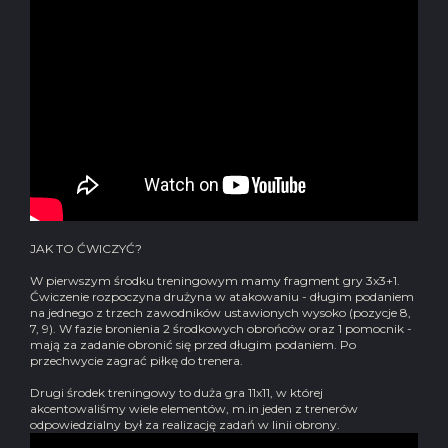
JAK TO ĆWICZYĆ?
W pierwszym środku treningowym mamy fragment gry 3x3+1.
Ćwiczenie rozpoczyna drużyna w atakowaniu - długim podaniem
na jednego z trzech zawodników ustawionych wysoko (pozycje 8,
7, 9). W fazie bronienia 2 środkowych obrońców oraz 1 pomocnik -
mają za zadanie obronić się przed długim podaniem. Po
przechwycie zagrać piłkę do trenera.
Drugi środek treningowy to duża gra 11x11, w której
akcentowaliśmy wiele elementów, m.in jeden z trenerów
odpowiedzialny był za realizację zadań w linii obrony.