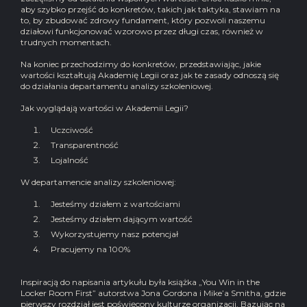
aby szybko przejść do konkretów, takich jak taktyka, stawiam na
to, by zbudować zdrowy fundament, który pozwoli naszemu
działowi funkcjonować wzorowo przez długi czas, również w
trudnych momentach.
Na koniec przechodzimy do konkretów, przedstawiając, jakie
wartości kształtują Akademię Legii oraz jak te zasady odnoszą się
do działania departamentu analizy szkoleniowej.
Jak wyglądają wartości w Akademii Legii?
Uczciwość
Transparentność
Lojalność
W departamencie analizy szkoleniowej:
Jesteśmy działem z wartościami
Jesteśmy działem dającym wartość
Wykorzystujemy nasz potencjał
Pracujemy na 100%
Inspiracją do napisania artykułu była książka „You Win in the
Locker Room First” autorstwa Jona Gordona i Mike’a Smitha, gdzie
pierwszy rozdział jest poświęcony kulturze organizacji. Bazując na