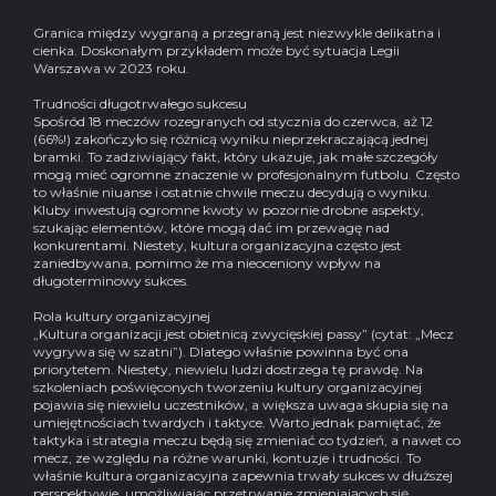
Granica między wygraną a przegraną jest niezwykle delikatna i
cienka. Doskonałym przykładem może być sytuacja Legii
Warszawa w 2023 roku.
Trudności długotrwałego sukcesu
Spośród 18 meczów rozegranych od stycznia do czerwca, aż 12
(66%!) zakończyło się różnicą wyniku nieprzekraczającą jednej
bramki. To zadziwiający fakt, który ukazuje, jak małe szczegóły
mogą mieć ogromne znaczenie w profesjonalnym futbolu. Często
to właśnie niuanse i ostatnie chwile meczu decydują o wyniku.
Kluby inwestują ogromne kwoty w pozornie drobne aspekty,
szukając elementów, które mogą dać im przewagę nad
konkurentami. Niestety, kultura organizacyjna często jest
zaniedbywana, pomimo że ma nieoceniony wpływ na
długoterminowy sukces.
Rola kultury organizacyjnej
„Kultura organizacji jest obietnicą zwycięskiej passy” (cytat: „Mecz
wygrywa się w szatni”). Dlatego właśnie powinna być ona
priorytetem. Niestety, niewielu ludzi dostrzega tę prawdę. Na
szkoleniach poświęconych tworzeniu kultury organizacyjnej
pojawia się niewielu uczestników, a większa uwaga skupia się na
umiejętnościach twardych i taktyce. Warto jednak pamiętać, że
taktyka i strategia meczu będą się zmieniać co tydzień, a nawet co
mecz, ze względu na różne warunki, kontuzje i trudności. To
właśnie kultura organizacyjna zapewnia trwały sukces w dłuższej
perspektywie, umożliwiając przetrwanie zmieniających się