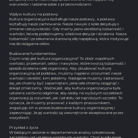
warunków i radzenie sobie z przeciwnościami.
Wpływ kultury na postawy
Kultura organizacyjna kształtuje nasze postawy, a postawy
kształtują nasze zachowania. Nasze nawyki z kolei decydują o
zmianie rzeczywistości. Gdy mamy jasno określoną tożsamość i
wartości, łatwiej podejmujemy właściwe decyzje i działania. Nasza
tożsamość i przekonania stanowią siłę napędową, która motywuje
nas do osiągania celów.
Budowanie fundamentów
Czym więc jest kultura organizacyjna? To zbiór wspólnych
wartości, przekonań, celów i nawyków, które tworzą tożsamość i
sposób działania całej organizacji. Aby zbudować kulturę
organizacyjną od podstaw, musimy najpierw zrozumieć nasze
wartości i określić, kim jesteśmy. Następnie musimy zastanowić
się, jak chcemy być zapamiętani, jakie cele chcemy osiągnąć i
dokąd zmierzamy. Ważne jest, aby kultura organizacyjna była
ustalana zarówno odgórnie, aby osoby na wyższych szczeblach
organizacji ją rozumieli, jak i od dołu, od najniższych szczebli. To
oznacza, że musimy pracować z każdym pracownikiem,
angażując ich w proces budowania kultury organizacyjnej i
zapewniając, że jej wartości są wewnętrznie akceptowane przez
wszystkich.
Przykład z życia
W bieżącym sezonie w departamencie analizy szkoleniowej
zaczęliśmy od ustalenia wspólnych wartości. Choć kusiło mnie,