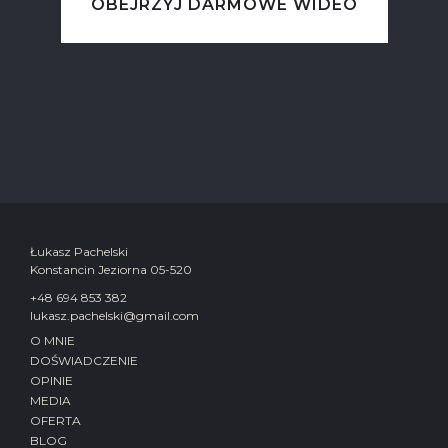
OBEJRZYJ DARMOWE WIDEO
Łukasz Pachelski
Konstancin Jeziorna 05-520
+48 694 853 382
lukasz.pachelski@gmail.com
O MNIE
DOŚWIADCZENIE
OPINIE
MEDIA
OFERTA
BLOG