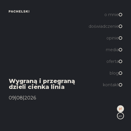
o mnie
doświadczenie
opinie
media
oferta
blog
Wygraną i przegraną
kontakt
dzieli cienka linia
09|08|2026
pl
en