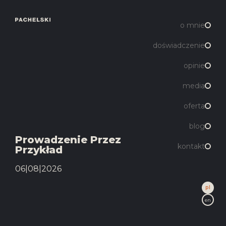
o mnie
doświadczenie
opinie
media
oferta
blog
Prowadzenie Przez
kontakt
Przykład
06|08|2026
pl
en