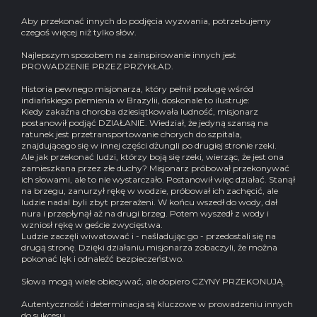
Aby przekonać innych do podjęcia wyzwania, potrzebujemy
czegoś więcej niż tylko słów.
Najlepszym sposobem na zainspirowanie innych jest
PROWADZENIE PRZEZ PRZYKŁAD.
Historia pewnego misjonarza, który pełnił posługę wśród
indiańskiego plemienia w Brazylii, doskonale to ilustruje:
Kiedy zakaźna choroba dziesiątkowała ludność, misjonarz
postanowił podjąć DZIAŁANIE. Wiedział, że jedyną szansą na
ratunek jest przetransportowanie chorych do szpitala,
znajdującego się w innej części dżungli po drugiej stronie rzeki.
Ale jak przekonać ludzi, którzy boją się rzeki, wierząc, że jest ona
zamieszkana przez złe duchy? Misjonarz próbował przekonywać
ich słowami, ale to nie wystarczało. Postanowił więc działać. Stanął
na brzegu, zanurzył rękę w wodzie, próbował ich zachęcić, ale
ludzie nadal byli zbyt przerażeni. W końcu wszedł do wody, dał
nura i przepłynął aż na drugi brzeg. Potem wyszedł z wody i
wzniosł rękę w geście zwycięstwa.
Ludzie zaczęli wiwatować i - naśladując go - przedostali się na
drugą stronę. Dzięki działaniu misjonarza zobaczyli, że można
pokonać lęk i odnaleźć bezpieczeństwo.
Słowa mogą wiele obiecywać, ale dopiero CZYNY PRZEKONUJĄ.
Autentyczność i determinacja są kluczowe w prowadzeniu innych
do sukcesu.