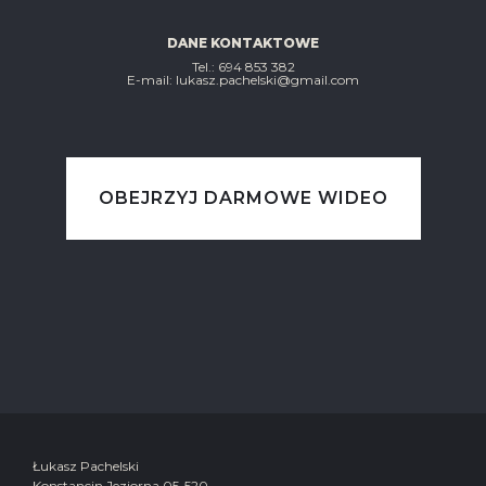
DANE KONTAKTOWE
Tel.: ‭694 853 382‬
E-mail: lukasz.pachelski@gmail.com
OBEJRZYJ DARMOWE WIDEO
Łukasz Pachelski
Konstancin Jeziorna 05-520